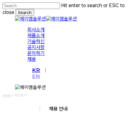
Skip
Hit enter to search or ESC to
to
close
Search
main
Close
content
Search
Menu
회사소개
제품소개
기술혁신
공지사항
문의하기
채용
KR
EN
Home
»
RECRUIT
채용 안내