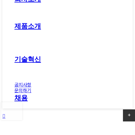
Menu
에이엠솔루션
연혁
소식
제품소개
골프공 소재
초임계 가스발포 소재
내충격제·상용화제
자동차 소재
기술혁신
연구개발
설비현황
인증서
공지사항
문의하기
채용
채용 안내