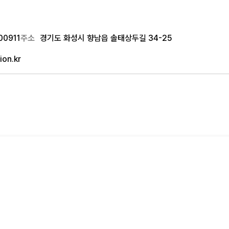
00911
주소
경기도 화성시 향남읍 솔태상두길 34-25
on.kr