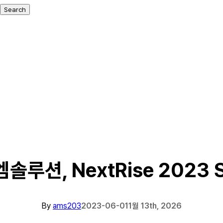
Search
솔루션, NextRise 2023 S
By
ams203
2023-06-01
1월 13th, 2026