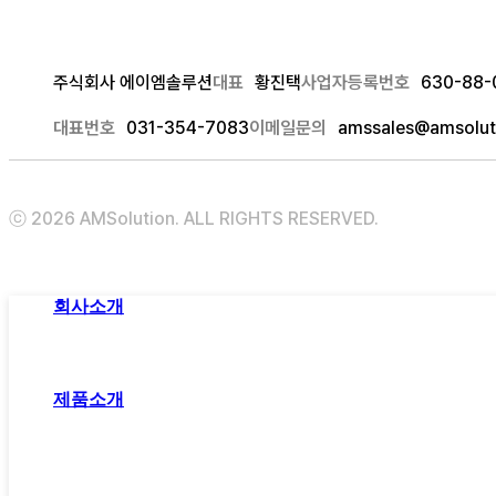
주식회사 에이엠솔루션
대표
황진택
사업자등록번호
630-88-
대표번호
031-354-7083
이메일문의
amssales@amsoluti
ⓒ 2026 AMSolution. ALL RIGHTS RESERVED.
Close
회사소개
Menu
에이엠솔루션
연혁
소식
제품소개
골프공 소재
초임계 가스발포 소재
내충격제·상용화제
자동차 소재